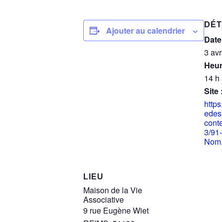
DÉT
Ajouter au calendrier
Date
3 avr
Heur
14 h
Site 
http
edesa
cont
3/91
Nom.
LIEU
Maison de la Vie
Associative
9 rue Eugène Wiet