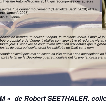
M
»
de Robert SEETHALER.
coll