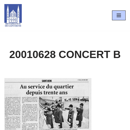
Aller
au
contenu
20010628 CONCERT B