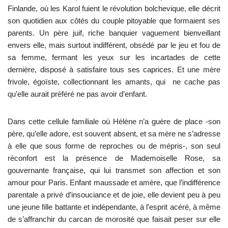
Finlande, où les Karol fuient le révolution bolchevique, elle décrit
son quotidien aux côtés du couple pitoyable que formaient ses
parents. Un père juif, riche banquier vaguement bienveillant
envers elle, mais surtout indifférent, obsédé par le jeu et fou de
sa femme, fermant les yeux sur les incartades de cette
dernière, disposé à satisfaire tous ses caprices. Et une mère
frivole, égoïste, collectionnant les amants, qui ne cache pas
qu’elle aurait préféré ne pas avoir d’enfant.
Dans cette cellule familiale où Hélène n’a guère de place -son
père, qu’elle adore, est souvent absent, et sa mère ne s’adresse
à elle que sous forme de reproches ou de mépris-, son seul
réconfort est la présence de Mademoiselle Rose, sa
gouvernante française, qui lui transmet son affection et son
amour pour Paris. Enfant maussade et amère, que l’indifférence
parentale a privé d’insouciance et de joie, elle devient peu à peu
une jeune fille battante et indépendante, à l’esprit acéré, à même
de s’affranchir du carcan de morosité que faisait peser sur elle